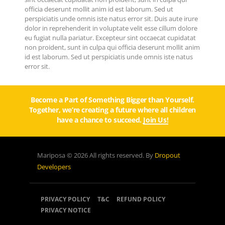
officia deserunt mollit anim id est laborum. Sed ut
perspiciatis unde omnis iste natus error sit. Duis aute irure
dolor in reprehenderit in voluptate velit esse cillum dolore
eu fugiat nulla pariatur. Excepteur sint occaecat cupidatat
non proident, sunt in culpa qui officia deserunt mollit anim
id est laborum. Sed ut perspiciatis unde omnis iste natus
error sit.
Become a Part of Something Bigger than Yourself.
Together, we’re creating a future where all children
have a chance to succeed.
Join Us!
Mariposa © 2026 All rights reserved. By
Dropout
Developers
PRIVACY POLICY
T&C
REFUND POLICY
PRIVACY NOTICE