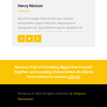
Henry Watson
Manager
Quuntur magni dolores eos qui ratione
voluptatem sequi nesciunt. Neque porro
quisquam est, qui dolorem ipsum quiaolor sit
amet, consectetur, adipisci velit, sed quia non
numquam eius modi tempora incidunt ut labore
et dolore magnam dolor sit amet, consectetur…
Become a Part of Something Bigger than Yourself.
Together, we’re creating a future where all children
have a chance to succeed.
Join Us!
Mariposa © 2026 All rights reserved. By
Dropout
Developers